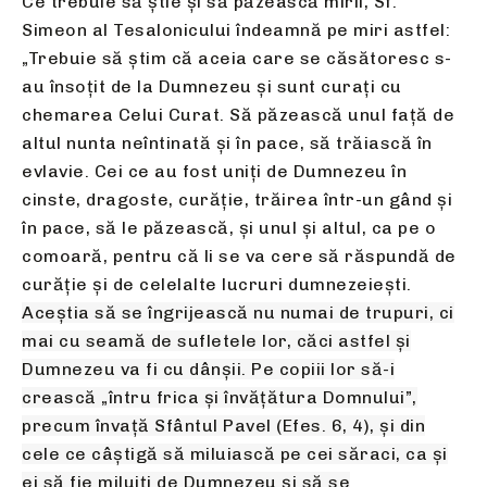
Ce trebuie să ştie şi să păzească mirii, Sf.
Simeon al Tesalonicului îndeamnă pe miri astfel:
„Trebuie să ştim că aceia care se căsătoresc s-
au însoţit de la Dumnezeu şi sunt curaţi cu
chemarea Celui Curat. Să păzească unul faţă de
altul nunta neîntinată şi în pace, să trăiască în
evlavie. Cei ce au fost uniți de Dumnezeu în
cinste, dragoste, curăţie, trăirea într-un gând şi
în pace, să le păzească, şi unul şi altul, ca pe o
comoară, pentru că li se va cere să răspundă de
curăţie şi de celelalte lucruri dumnezeieşti.
Aceștia să se îngrijească nu
numai de trupuri, ci
mai cu seamă de sufletele lor, căci astfel şi
Dumnezeu va fi cu dânşii. Pe copiii lor să-i
crească „întru frica
şi învăţătura Domnului”,
precum învaţă Sfântul Pavel (Efes.
6, 4), şi din
cele ce câştigă să miluiască pe cei săraci, ca şi
ei
să fie miluiţi de Dumnezeu şi să se