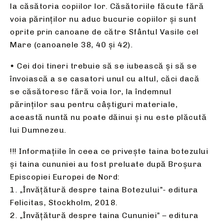
la căsătoria copiilor lor. Căsătoriile făcute fără
voia părinţilor nu aduc bucurie copiilor şi sunt
oprite prin canoane de către Sfântul Vasile cel
Mare (canoanele 38, 40 şi 42).
• Cei doi tineri trebuie să se iubească şi să se
învoiască a se casatori unul cu altul, căci dacă
se căsătoresc fără voia lor, la îndemnul
părinţilor sau pentru câştiguri materiale,
această nuntă nu poate dăinui şi nu este plăcută
lui Dumnezeu.
!!! Informațiile în ceea ce privește taina botezului
și taina cununiei au fost preluate după Broșura
Episcopiei Europei de Nord:
1. „Învățătură despre taina Botezului”- editura
Felicitas, Stockholm, 2018.
2. „Învățătură despre taina Cununiei” – editura