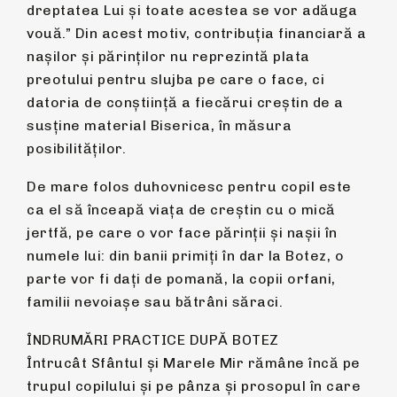
dreptatea Lui și toate acestea se vor adăuga
vouă.” Din acest motiv, contribuția financiară a
nașilor și părinților nu reprezintă plata
preotului pentru slujba pe care o face, ci
datoria de conștiință a fiecărui creștin de a
susține material Biserica, în măsura
posibilităților.
De mare folos duhovnicesc pentru copil este
ca el să înceapă viața de creștin cu o mică
jertfă, pe care o vor face părinții și nașii în
numele lui: din banii primiți în dar la Botez, o
parte vor fi dați de pomană, la copii orfani,
familii nevoiașe sau bătrâni săraci.
ÎNDRUMĂRI PRACTICE DUPĂ BOTEZ
Întrucât Sfântul şi Marele Mir rămâne încă pe
trupul copilului şi pe pânza şi prosopul în care