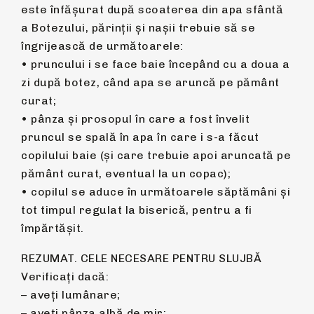
este înfăşurat după scoaterea din apa sfântă
a Botezului, părinții și nașii trebuie să se
îngrijească de următoarele:
• pruncului i se face baie începând cu a doua a
zi după botez, când apa se aruncă pe pământ
curat;
• pânza şi prosopul în care a fost învelit
pruncul se spală în apa în care i s-a făcut
copilului baie (şi care trebuie apoi aruncată pe
pământ curat, eventual la un copac);
• copilul se aduce în următoarele săptămâni şi
tot timpul regulat la biserică, pentru a fi
împărtăşit.
REZUMAT. CELE NECESARE PENTRU SLUJBĂ
Verificați dacă:
– aveți lumânare;
– aveți pânza albă de mir;