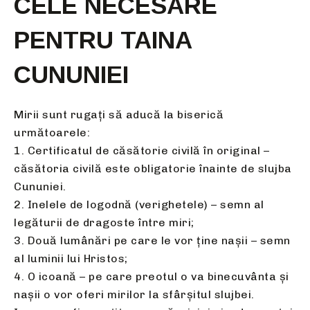
CELE NECESARE
PENTRU TAINA
CUNUNIEI
Mirii sunt rugați să aducă la biserică
următoarele:
1. Certificatul de căsătorie civilă în original –
căsătoria civilă este obligatorie înainte de slujba
Cununiei.
2. Inelele de logodnă (verighetele) – semn al
legăturii de dragoste între miri;
3. Două lumânări pe care le vor ţine naşii – semn
al luminii lui Hristos;
4. O icoană – pe care preotul o va binecuvânta și
nașii o vor oferi mirilor la sfârșitul slujbei.