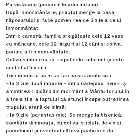
Parastasele (pomenirile adormitului)
După înmormântare, preotul merge la casa
răposatului şi face pomenirea de 3 zile a celui
înmormântat.
Într-o cameră, familia pregătește cele 12 vase
cu mâncare, cele 12 linguri și 12 căni și coliva,
pentru a fi binecuvântate.
Coliva simbolizează trupul celui adormit şi este
simbol al învierii
Termenele la care se fac parastasele sunt:
– la 3 zile după moarte – întru nădejdea învierii şi
amintirea ridicării din mormânt a Mântuitorului în
a treia zi și a faptului că atunci începe putrezirea
trupului, afară de inimă;
– la 9 zile (parastas mic). Se merge la biserică,
sâmbăta dimineața, cu coliva, sticluța de vin și
pomelnicul și eventual câteva pachetele de