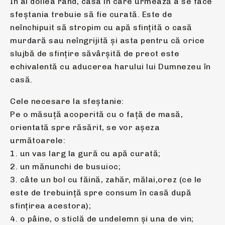
În al doilea rând, casa în care urmează a se face
sfeştania trebuie să fie curată. Este de
neînchipuit să stropim cu apă sfinţită o casă
murdară sau neîngrijită şi asta pentru că orice
slujbă de sfinţire săvârşită de preot este
echivalentă cu aducerea harului lui Dumnezeu în
casă.
Cele necesare la sfeştanie:
Pe o măsuţă acoperită cu o faţă de masă,
orientată spre răsărit, se vor aşeza
următoarele:
1. un vas larg la gură cu apă curată;
2. un mănunchi de busuioc;
3. câte un bol cu făină, zahăr, mălai,orez (ce le
este de trebuință spre consum în casă după
sfințirea acestora);
4. o pâine, o sticlă de undelemn şi una de vin;