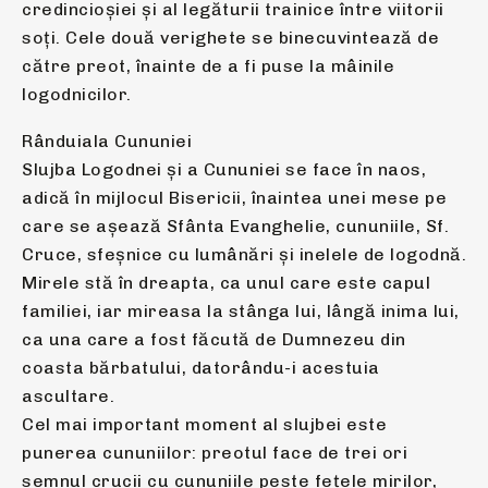
credincioşiei şi al legăturii trainice între viitorii
soţi. Cele două verighete se binecuvintează de
către preot, înainte de a fi puse la mâinile
logodnicilor.
Rânduiala Cununiei
Slujba Logodnei și a Cununiei se face în naos,
adică în mijlocul Bisericii, înaintea unei mese pe
care se aşează Sfânta Evanghelie, cununiile, Sf.
Cruce, sfeşnice cu lumânări și inelele de logodnă.
Mirele stă în dreapta, ca unul care este capul
familiei, iar mireasa la stânga lui, lângă inima lui,
ca una care a fost făcută de Dumnezeu din
coasta bărbatului, datorându-i acestuia
ascultare.
Cel mai important moment al slujbei este
punerea cununiilor: preotul face de trei ori
semnul crucii cu cununiile peste fețele mirilor,