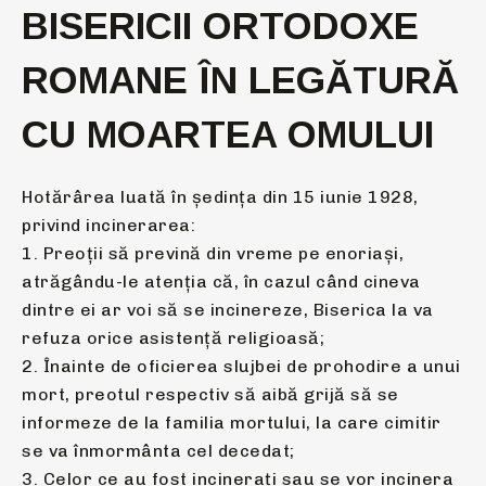
BISERICII ORTODOXE
ROMANE ÎN LEGĂTURĂ
CU MOARTEA OMULUI
Hotărârea luată în ședința din 15 iunie 1928,
privind incinerarea:
1. Preoții să prevină din vreme pe enoriași,
atrăgându-le atenția că, în cazul când cineva
dintre ei ar voi să se incinereze, Biserica la va
refuza orice asistență religioasă;
2. Înainte de oficierea slujbei de prohodire a unui
mort, preotul respectiv să aibă grijă să se
informeze de la familia mortului, la care cimitir
se va înmormânta cel decedat;
3. Celor ce au fost incinerați sau se vor incinera