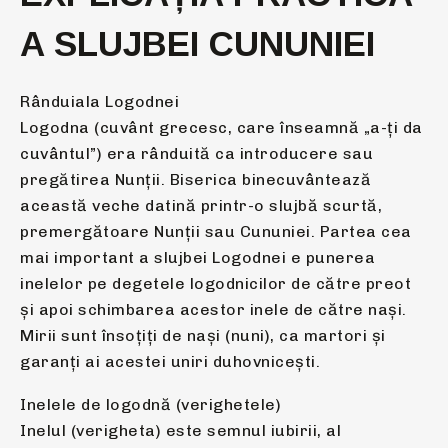
A SLUJBEI CUNUNIEI
Rânduiala Logodnei
Logodna (cuvânt grecesc, care înseamnă „a-ţi da
cuvântul”) era rânduită ca introducere sau
pregătirea Nunţii. Biserica binecuvântează
această veche datină printr-o slujbă scurtă,
premergătoare Nunţii sau Cununiei. Partea cea
mai important a slujbei Logodnei e punerea
inelelor pe degetele logodnicilor de către preot
şi apoi schimbarea acestor inele de către naşi.
Mirii sunt însoţiţi de naşi (nuni), ca martori şi
garanţi ai acestei uniri duhovniceşti.
Inelele de logodnă (verighetele)
Inelul (verigheta) este semnul iubirii, al