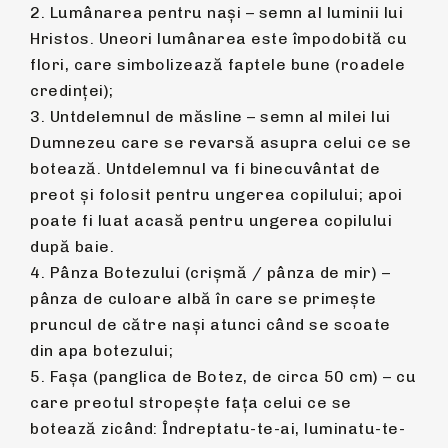
2. Lumânarea pentru nași – semn al luminii lui
Hristos. Uneori lumânarea este împodobită cu
flori, care simbolizează faptele bune (roadele
credinței);
3. Untdelemnul de măsline – semn al milei lui
Dumnezeu care se revarsă asupra celui ce se
botează. Untdelemnul va fi binecuvântat de
preot și folosit pentru ungerea copilului; apoi
poate fi luat acasă pentru ungerea copilului
după baie.
4. Pânza Botezului (crișmă / pânza de mir) –
pânza de culoare albă în care se primește
pruncul de către nași atunci când se scoate
din apa botezului;
5. Fașa (panglica de Botez, de circa 50 cm) – cu
care preotul stropeşte faţa celui ce se
botează zicând: Îndreptatu-te-ai, luminatu-te-