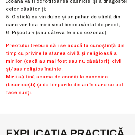
Icoana va fi ocrotitoarea căsniciei și a dragostei
celor căsătoriți;
5. O sticlă cu vin dulce şi un pahar de sticlă din
care vor bea mirii vinul binecuvântat de preot;
6. Pişcoturi (sau câteva felii de cozonac);
Preotului trebuie să i se aducă la cunoştinţă din
timp cu privire la starea civilă şi religioasă a
mirilor (dacă au mai fost sau nu căsătoriţi civil
şi/sau religios înainte.
Mirii să ţină seama de condiţiile canonice
(bisericeşti) şi de timpurile din an în care se pot
face nunţi.
EXPLICAȚIA PRACTICĂ