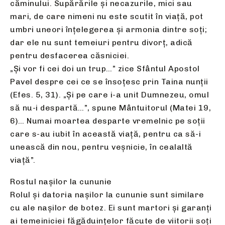
căminului. Supărările şi necazurile, mici sau
mari, de care nimeni nu este scutit în viaţă, pot
umbri uneori înţelegerea şi armonia dintre soţi;
dar ele nu sunt temeiuri pentru divorţ, adică
pentru desfacerea căsniciei.
„Şi vor fi cei doi un trup…” zice Sfântul Apostol
Pavel despre cei ce se însoţesc prin Taina nunţii
(Efes. 5, 31). „Şi pe care i-a unit Dumnezeu, omul
să nu-i despartă…”, spune Mântuitorul (Matei 19,
6)… Numai moartea desparte vremelnic pe soţii
care s-au iubit în această viaţă, pentru ca să-i
unească din nou, pentru veşnicie, în cealaltă
viaţă”.
Rostul naşilor la cununie
Rolul și datoria nașilor la cununie sunt similare
cu ale nașilor de botez. Ei sunt martori și garanți
ai temeiniciei făgăduințelor făcute de viitorii soți