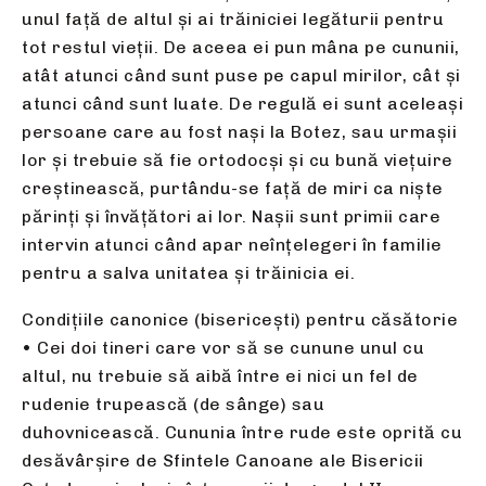
unul față de altul și ai trăiniciei legăturii pentru
tot restul vieții. De aceea ei pun mâna pe cununii,
atât atunci când sunt puse pe capul mirilor, cât și
atunci când sunt luate. De regulă ei sunt aceleași
persoane care au fost nași la Botez, sau urmașii
lor și trebuie să fie ortodocși și cu bună viețuire
creștinească, purtându-se față de miri ca niște
părinți și învățători ai lor. Naşii sunt primii care
intervin atunci când apar neînţelegeri în familie
pentru a salva unitatea şi trăinicia ei.
Condițiile canonice (bisericești) pentru căsătorie
• Cei doi tineri care vor să se cunune unul cu
altul, nu trebuie să aibă între ei nici un fel de
rudenie trupească (de sânge) sau
duhovnicească. Cununia între rude este oprită cu
desăvârşire de Sfintele Canoane ale Bisericii