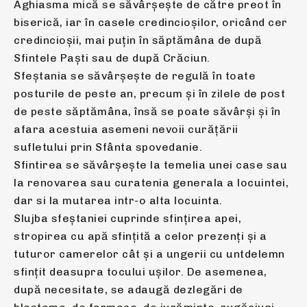
Aghiasma mică se săvârşeşte de către preot în
biserică, iar în casele credincioşilor, oricând cer
credincioşii, mai puţin în săptămâna de după
Sfintele Paşti sau de după Crăciun.
Sfeştania se săvârşeşte de regulă în toate
posturile de peste an, precum şi în zilele de post
de peste săptămâna, însă se poate săvârși și în
afara acestuia asemeni nevoii curățării
sufletului prin Sfânta spovedanie.
Sfintirea se săvârșește la temelia unei case sau
la renovarea sau curatenia generala a locuintei,
dar si la mutarea intr-o alta locuinta.
Slujba sfeştaniei cuprinde sfinţirea apei,
stropirea cu apă sfinţită a celor prezenţi şi a
tuturor camerelor cât și a ungerii cu untdelemn
sfințit deasupra tocului ușilor. De asemenea,
după necesitate, se adaugă dezlegări de