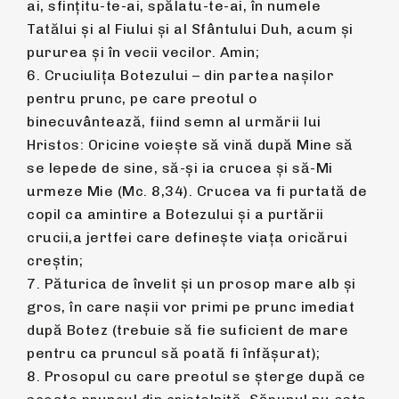
ai, sfinţitu-te-ai, spălatu-te-ai, în numele
Tatălui şi al Fiului şi al Sfântului Duh, acum şi
pururea şi în vecii vecilor. Amin;
6. Cruciulița Botezului – din partea nașilor
pentru prunc, pe care preotul o
binecuvântează, fiind semn al urmării lui
Hristos: Oricine voieşte să vină după Mine să
se lepede de sine, să-şi ia crucea şi să-Mi
urmeze Mie (Mc. 8,34). Crucea va fi purtată de
copil ca amintire a Botezului și a purtării
crucii,a jertfei care definește viața oricărui
creștin;
7. Păturica de învelit și un prosop mare alb și
gros, în care nașii vor primi pe prunc imediat
după Botez (trebuie să fie suficient de mare
pentru ca pruncul să poată fi înfășurat);
8. Prosopul cu care preotul se șterge după ce