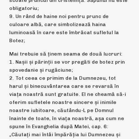
scoate pruncul din cristelniță. Săpunul nu este
obligatoriu;
9. Un rând de haine noi pentru prunc de
culoare albă, care simbolizează haina
luminoasă în care este îmbrăcat sufletul la
Botez;
Mai trebuie să ținem seama de două lucruri:
1. Nașii și părinții se vor pregăti de botez prin
spovedanie şi rugăciune;
2. Tot ceea ce primim de la Dumnezeu, tot
harul și binecuvântarea care se revarsă în
viața noastră sunt gratuite. El ne cheamă să-i
oferim sufletele noastre sincere și inimile
noastre iubitoare, căutându-L pe Domnul
înainte de toate, în viața noastră, așa cum ne
spune în Evanghelia după Matei, cap. 6:
„Căutați mai întâi împărăția lui Dumnezeu și