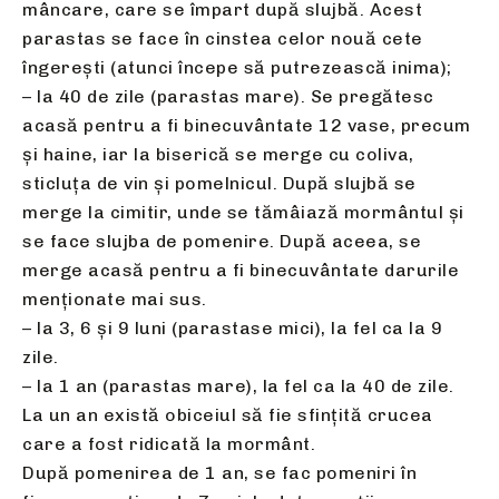
mâncare, care se împart după slujbă. Acest
parastas se face în cinstea celor nouă cete
îngereşti (atunci începe să putrezească inima);
– la 40 de zile (parastas mare). Se pregătesc
acasă pentru a fi binecuvântate 12 vase, precum
și haine, iar la biserică se merge cu coliva,
sticluța de vin și pomelnicul. După slujbă se
merge la cimitir, unde se tămâiază mormântul și
se face slujba de pomenire. După aceea, se
merge acasă pentru a fi binecuvântate darurile
menționate mai sus.
– la 3, 6 și 9 luni (parastase mici), la fel ca la 9
zile.
– la 1 an (parastas mare), la fel ca la 40 de zile.
La un an există obiceiul să fie sfințită crucea
care a fost ridicată la mormânt.
După pomenirea de 1 an, se fac pomeniri în