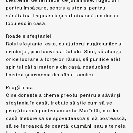
blesteme, de farmece, de jurăminte, rugăciuni
pentru împăcare, pentru ajutor şi pentru
sănătatea trupească şi sufletească a celor ce
locuiesc în casă.
Roadele sfeștaniei:
Rolul sfeștaniei este, cu ajutorul rugăciunilor și
credinței, prin lucrarea Duhului Sfînt, să alunge
orice lucrare a forțelor răului, să purifice atât
spiritul cât și materia din casă, readucând
liniștea și armonia din sânul familiei.
Pregătirea :
Cine doreşte a chema preotul pentru a săvârşi
sfeştania în casă, trebuie să ştie cum să se
pregătească pentru aceasta. Mai întâi, cei din
casă trebuie să se spovedească şi să postească,
să se ferească de ceartă, duşmănii sau alte rele.