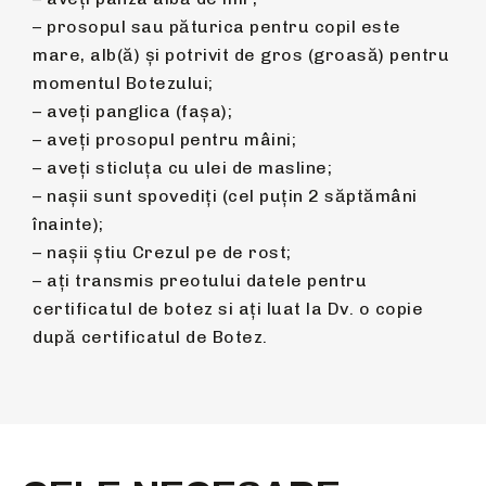
– prosopul sau păturica pentru copil este
mare, alb(ă) și potrivit de gros (groasă) pentru
momentul Botezului;
– aveți panglica (fașa);
– aveți prosopul pentru mâini;
– aveți sticluța cu ulei de masline;
– nașii sunt spovediți (cel puțin 2 săptămâni
înainte);
– nașii știu Crezul pe de rost;
– ați transmis preotului datele pentru
certificatul de botez si ați luat la Dv. o copie
după certificatul de Botez.