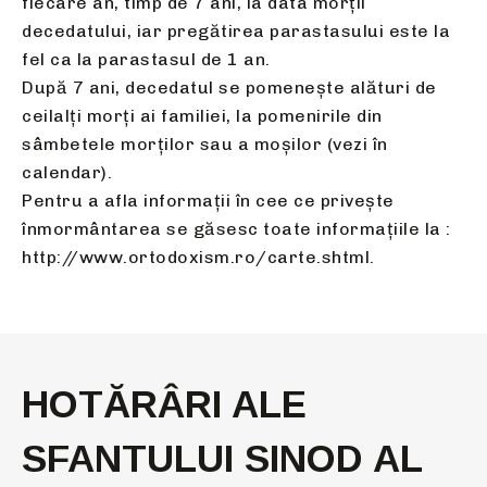
fiecare an, timp de 7 ani, la data morţii
decedatului, iar pregătirea parastasului este la
fel ca la parastasul de 1 an.
După 7 ani, decedatul se pomenește alături de
ceilalți morți ai familiei, la pomenirile din
sâmbetele morților sau a moșilor (vezi în
calendar).
Pentru a afla informații în cee ce privește
înmormântarea se găsesc toate informațiile la :
http://www.ortodoxism.ro/carte.shtml.
HOTĂRÂRI ALE
SFANTULUI SINOD AL