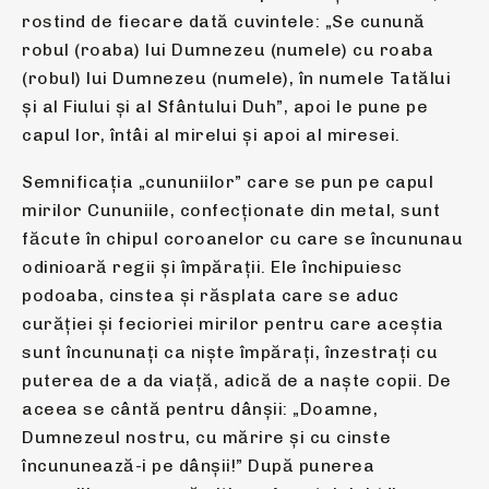
rostind de fiecare dată cuvintele: „Se cunună
robul (roaba) lui Dumnezeu (numele) cu roaba
(robul) lui Dumnezeu (numele), în numele Tatălui
și al Fiului și al Sfântului Duh”, apoi le pune pe
capul lor, întâi al mirelui și apoi al miresei.
Semnificația „cununiilor” care se pun pe capul
mirilor Cununiile, confecționate din metal, sunt
făcute în chipul coroanelor cu care se încununau
odinioară regii şi împăraţii. Ele închipuiesc
podoaba, cinstea şi răsplata care se aduc
curăţiei şi fecioriei mirilor pentru care aceştia
sunt încununaţi ca nişte împăraţi, înzestraţi cu
puterea de a da viaţă, adică de a naşte copii. De
aceea se cântă pentru dânşii: „Doamne,
Dumnezeul nostru, cu mărire şi cu cinste
încununează-i pe dânşii!” După punerea