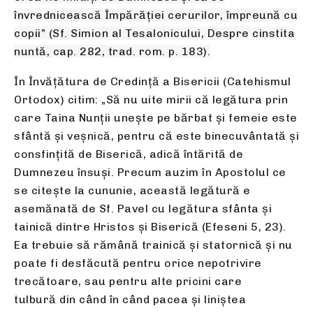
învrednicească Împărăţiei
cerurilor, împreună cu
copii” (Sf. Simion al Tesalonicului,
Despre cinstita
nuntă, cap. 282, trad. rom. p. 183).
În Învățătura de Credință a Bisericii (Catehismul
Ortodox) citim: „Să nu uite mirii că legătura prin
care Taina Nunţii uneşte pe bărbat şi femeie este
sfântă şi veşnică, pentru că este binecuvântată şi
consfinţită de Biserică, adică întărită de
Dumnezeu însuşi. Precum auzim în Apostolul ce
se citeşte la cununie, această legătură e
asemănată de Sf. Pavel cu legătura sfânta şi
tainică dintre Hristos şi Biserică (Efeseni 5, 23).
Ea trebuie să rămână trainică şi statornică şi nu
poate fi desfăcută pentru orice nepotrivire
trecătoare, sau pentru alte pricini care
tulbură din când în când pacea şi liniştea