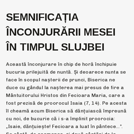
SEMNIFICAȚIA
ÎNCONJURĂRII MESEI
ÎN TIMPUL SLUJBEI
Această înconjurare în chip de horă închipuie
bucuria prilejuită de nuntă. Şi deoarece nunta se
face în scopul naşterii de prunci, Biserica ne
duce cu gândul la naşterea mai presus de fire a
Mântuitorului Hristos din Fecioara Maria, care a
fost prezisă de proorocul Isaia (7, 14). Pe acesta
îl cheamă acum Biserica să dănţuiască împreună
cu noi, de bucurie că i s-a împlinit proorocia:
„Isaie, dănţuieşte! Fecioara a luat în pântece…”.