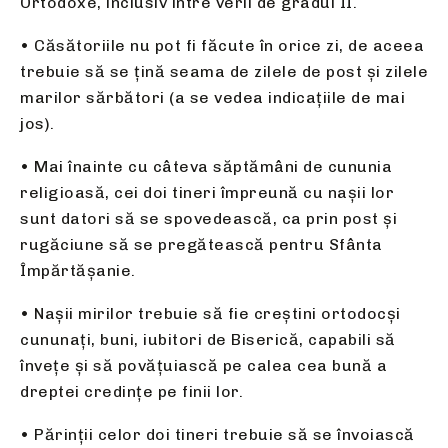
Ortodoxe, inclusiv între verii de gradul II.
• Căsătoriile nu pot fi făcute în orice zi, de aceea
trebuie să se ţină seama de zilele de post şi zilele
marilor sărbători (a se vedea indicațiile de mai
jos).
• Mai înainte cu câteva săptămâni de cununia
religioasă, cei doi tineri împreună cu naşii lor
sunt datori să se spovedească, ca prin post şi
rugăciune să se pregătească pentru Sfânta
Împărtăşanie.
• Naşii mirilor trebuie să fie creştini ortodocşi
cununaţi, buni, iubitori de Biserică, capabili să
înveţe şi să povăţuiască pe calea cea bună a
dreptei credinţe pe finii lor.
• Părinţii celor doi tineri trebuie să se învoiască