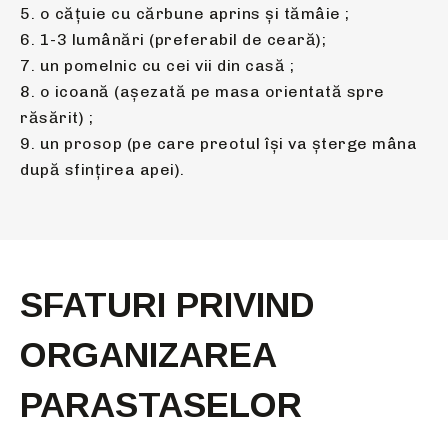
5. o căţuie cu cărbune aprins şi tămâie ;
6. 1-3 lumânări (preferabil de ceară);
7. un pomelnic cu cei vii din casă ;
8. o icoană (aşezată pe masa orientată spre
răsărit) ;
9. un prosop (pe care preotul îşi va şterge mâna
după sfinţirea apei).
SFATURI PRIVIND
ORGANIZAREA
PARASTASELOR