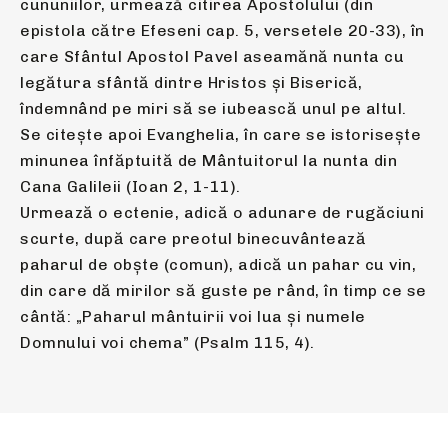
cununiilor, urmează citirea Apostolului (din
epistola către Efeseni cap. 5, versetele 20-33), în
care Sfântul Apostol Pavel aseamănă nunta cu
legătura sfântă dintre Hristos şi Biserică,
îndemnând pe miri să se iubească unul pe altul.
Se citeşte apoi Evanghelia, în care se istoriseşte
minunea înfăptuită de Mântuitorul la nunta din
Cana Galileii (Ioan 2, 1-11).
Urmează o ectenie, adică o adunare de rugăciuni
scurte, după care preotul binecuvântează
paharul de obşte (comun), adică un pahar cu vin,
din care dă mirilor să guste pe rând, în timp ce se
cântă: „Paharul mântuirii voi lua şi numele
Domnului voi chema” (Psalm 115, 4).