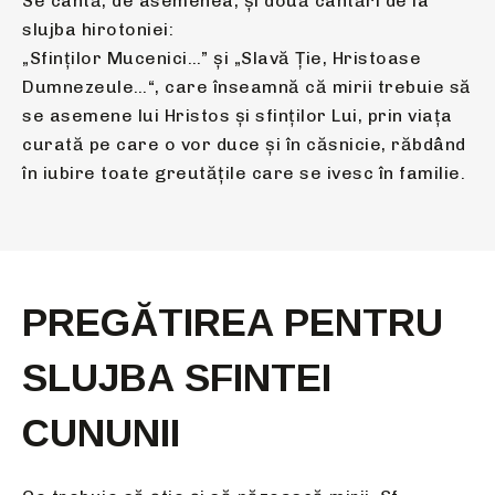
Se cântă, de asemenea, şi două cântări de la
slujba hirotoniei:
„Sfinţilor Mucenici…” şi „Slavă Ţie, Hristoase
Dumnezeule…“, care înseamnă că mirii trebuie să
se asemene lui Hristos şi sfinţilor Lui, prin viața
curată pe care o vor duce şi în căsnicie, răbdând
în iubire toate greutățile care se ivesc în familie.
PREGĂTIREA PENTRU
SLUJBA SFINTEI
CUNUNII