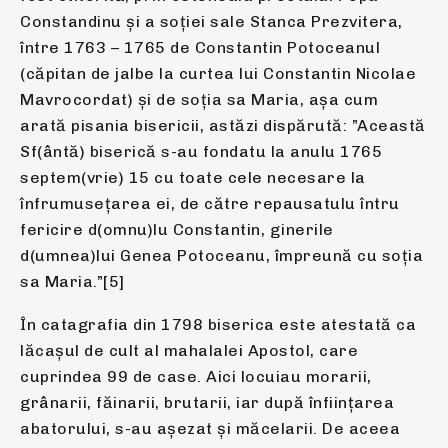
Constandinu și a soției sale Stanca Prezvitera,
între 1763 – 1765 de Constantin Potoceanul
(căpitan de jalbe la curtea lui Constantin Nicolae
Mavrocordat) și de soția sa Maria, așa cum
arată pisania bisericii, astăzi dispărută: ”Această
Sf(ântă) biserică s-au fondatu la anulu 1765
septem(vrie) 15 cu toate cele necesare la
înfrumusețarea ei, de către repausatulu întru
fericire d(omnu)lu Constantin, ginerile
d(umnea)lui Genea Potoceanu, împreună cu soția
sa Maria.”[5]
În catagrafia din 1798 biserica este atestată ca
lăcașul de cult al mahalalei Apostol, care
cuprindea 99 de case. Aici locuiau morarii,
grânarii, făinarii, brutarii, iar după înființarea
abatorului, s-au așezat și măcelarii. De aceea