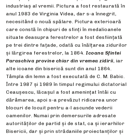
industriaș al vremii. Pictura a fost restaurată în
anul 1983 de Virginia Videa, dar s-a înnegrit,
necesitând o nouă spălare. Pictura exterioară
care constă în chipuri de sfinți în medalioanele
situate deasupra ferestrelor a fost desființată
pe trei dintre fațade, odată cu înălțarea zidurilor
și lărgirea ferestrelor, la 1864.
Icoana Sfintei
Paraschiva provine chiar din vremea zidirii
, iar
alte icoane din biserică sunt din anul 1864.
Tâmpla din lemn a fost executată de C. M. Babic.
Între 1987 și 1989 în timpul regimului dictatorial
Ceaușescu, lăcașul a fost amenințat întâi cu
dărâmarea, apoi s-a prevăzut ridicarea unor
blocuri de locuit pentru a-l ascunde vederii
oamenilor. Numai prin demersurile adresate
autorităților de partid și de stat, ca și ierarhilor
Bisericii, dar și prin strădaniile proiectanților și