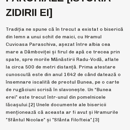
ZIDIRII EI]
Tradiția ne spune că în trecut a existat o biserică
din lemn a unui schit de maici, cu Hramul
Cuvioasa Paraschiva, așezat între albia cea
mare a Dâmboviței și firul de apă ce trecea prin
spate, spre morile Mănăstirii Radu-Vodă, aflate
la circa 500 de metri distanță. Prima atestare
cunoscută este din anul 1642 de când datează o
însemnare iscalită de preotul Bunea, pe o carte
de rugăciuni scrisă în slavonește. Un “Bunea
erei” este trecut într-unul din pomelnicele
lăcașului.[2] Unele documente ale bisericii
menționează că aceasta ar fi avut și Hramurile
”Sfântul Nicolae” și ”Sfânta Filofteia”.[3]