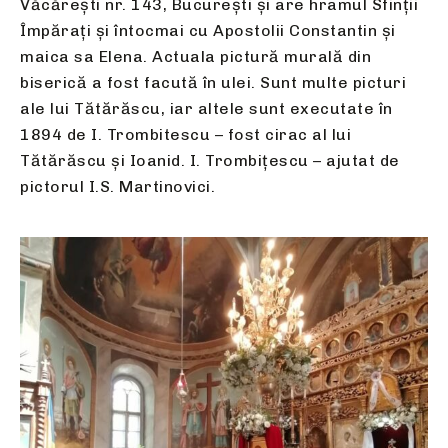
Văcărești nr. 143, București și are hramul Sfinții
Împărați și întocmai cu Apostolii Constantin și
maica sa Elena. Actuala pictură murală din
biserică a fost facută în ulei. Sunt multe picturi
ale lui Tătărăscu, iar altele sunt executate în
1894 de I. Trombitescu – fost cirac al lui
Tătărăscu și Ioanid. I. Trombițescu – ajutat de
pictorul I.S. Martinovici.