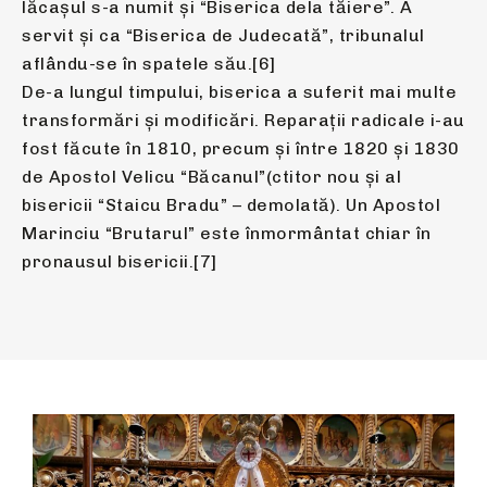
lăcașul s-a numit și “Biserica dela tăiere”. A
servit și ca “Biserica de Judecată”, tribunalul
aflându-se în spatele său.[6]
De-a lungul timpului, biserica a suferit mai multe
transformări și modificări. Reparații radicale i-au
fost făcute în 1810, precum și între 1820 și 1830
de Apostol Velicu “Băcanul”(ctitor nou și al
bisericii “Staicu Bradu” – demolată). Un Apostol
Marinciu “Brutarul” este înmormântat chiar în
pronausul bisericii.[7]