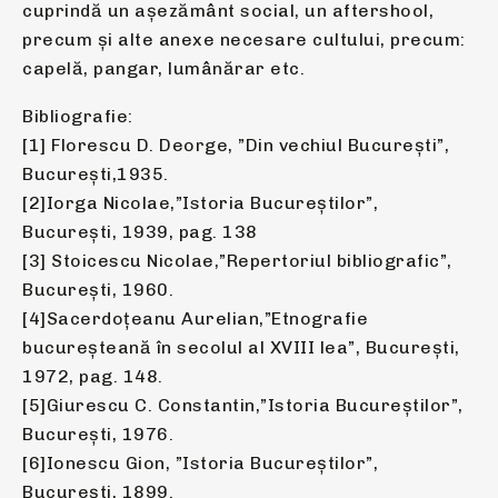
cuprindă un așezământ social, un aftershool,
precum și alte anexe necesare cultului, precum:
capelă, pangar, lumânărar etc.
Bibliografie:
[1] Florescu D. Deorge, ”Din vechiul București”,
București,1935.
[2]Iorga Nicolae,”Istoria Bucureștilor”,
București, 1939, pag. 138
[3] Stoicescu Nicolae,”Repertoriul bibliografic”,
București, 1960.
[4]Sacerdoțeanu Aurelian,”Etnografie
bucureșteană în secolul al XVIII lea”, București,
1972, pag. 148.
[5]Giurescu C. Constantin,”Istoria Bucureștilor”,
București, 1976.
[6]Ionescu Gion, ”Istoria Bucureștilor”,
București, 1899.