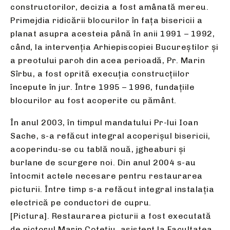
constructorilor, decizia a fost amânată mereu.
Primejdia ridicării blocurilor în fața bisericii a
planat asupra acesteia până în anii 1991 – 1992,
când, la intervenția Arhiepiscopiei Bucureștilor și
a preotului paroh din acea perioadă, Pr. Marin
Sîrbu, a fost oprită execuția construcțiilor
începute în jur. Între 1995 – 1996, fundațiile
blocurilor au fost acoperite cu pământ.
În anul 2003, în timpul mandatului Pr-lui Ioan
Sache, s-a refăcut integral acoperișul bisericii,
acoperindu-se cu tablă nouă, jgheaburi și
burlane de scurgere noi. Din anul 2004 s-au
întocmit actele necesare pentru restaurarea
picturii. Între timp s-a refăcut integral instalația
electrică pe conductori de cupru.
[Pictura]. Restaurarea picturii a fost executată
de pictorul Marin Cotețiu, asistent la Facultatea