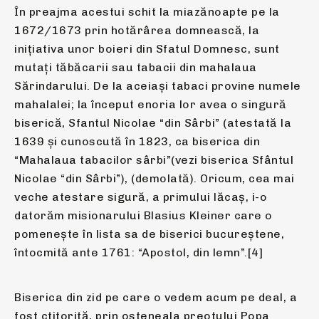
În preajma acestui schit la miazănoapte pe la
1672/1673 prin hotărârea domnească, la
inițiativa unor boieri din Sfatul Domnesc, sunt
mutați tăbăcarii sau tabacii din mahalaua
Sărindarului. De la aceiași tabaci provine numele
mahalalei; la început enoria lor avea o singură
biserică, Sfantul Nicolae “din Sârbi” (atestată la
1639 și cunoscută în 1823, ca biserica din
“Mahalaua tabacilor sârbi”(vezi biserica Sfântul
Nicolae “din Sârbi”), (demolată). Oricum, cea mai
veche atestare sigură, a primului lăcaș, i-o
datorăm misionarului Blasius Kleiner care o
pomenește în lista sa de biserici bucureștene,
întocmită ante 1761: “Apostol, din lemn”.[4]
Biserica din zid pe care o vedem acum pe deal, a
fost ctitorită, prin osteneala preotului Popa