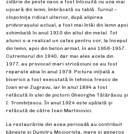
zidărie de peste naos a fost înlocuită cu una mai
ușoară din lemn, îmbrăcată cu tablă. Turnul –
clopotnița ridicat ulterior, după alipirea
pridvorașului actual, a fost mai întâi din lemn apoi
schimbată în anul 1910 din altul din metal. Tot
atunci s-a realizat un cafas pentru cor, la început
din lemn, apoi din beton armat, în anii 1956-1957.
Cutremurul din 1940, dar mai ales acela din
1977, au provocat mari stricăciuni ce au fost
reparate abia în anul 1979. Pictura inițială a
bisericii a fost executată în tehnica fresco de
Ioan erei Zugravu, iar în anul 1894 a fost
refăcută în ulei de pictorii Gheorghe Tătărăscu și
I. Trombițescu. În anul 1924 este spălată și
refăcută de către Ioan Martinovici.
La restaurările din acea perioadă au contribuit
bănește și Dumitru Mociornița, mare și generos